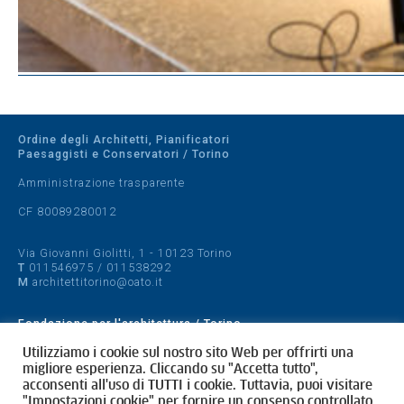
Ordine degli Architetti, Pianificatori
Paesaggisti e Conservatori / Torino
Amministrazione trasparente
CF 80089280012
Via Giovanni Giolitti, 1 - 10123 Torino
T
011546975
/
011538292
M
architettitorino@oato.it
Fondazione per l'architettura / Torino
Designed by
quattrolinee.it
Utilizziamo i cookie sul nostro sito Web per offrirti una
migliore esperienza. Cliccando su "Accetta tutto",
acconsenti all'uso di TUTTI i cookie. Tuttavia, puoi visitare
Cookie Policy
"Impostazioni cookie" per fornire un consenso controllato.