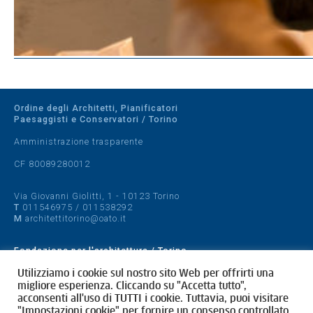
Ordine degli Architetti, Pianificatori
Paesaggisti e Conservatori / Torino
Amministrazione trasparente
CF 80089280012
Via Giovanni Giolitti, 1 - 10123 Torino
T
011546975
/
011538292
M
architettitorino@oato.it
Fondazione per l'architettura / Torino
Designed by
quattrolinee.it
Utilizziamo i cookie sul nostro sito Web per offrirti una
migliore esperienza. Cliccando su "Accetta tutto",
acconsenti all'uso di TUTTI i cookie. Tuttavia, puoi visitare
Cookie Policy
"Impostazioni cookie" per fornire un consenso controllato.