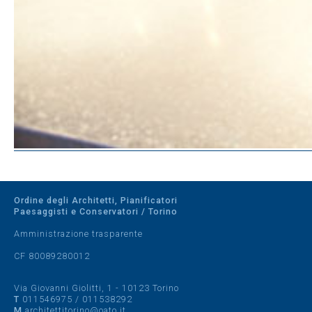
Ordine degli Architetti, Pianificatori
Paesaggisti e Conservatori / Torino
Amministrazione trasparente
CF 80089280012
Via Giovanni Giolitti, 1 - 10123 Torino
T
011546975
/
011538292
M
architettitorino@oato.it