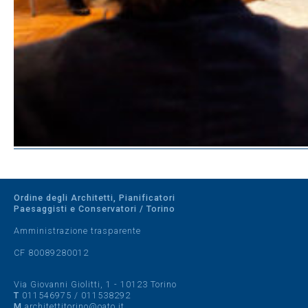
Ordine degli Architetti, Pianificatori
Paesaggisti e Conservatori / Torino
Amministrazione trasparente
CF 80089280012
Via Giovanni Giolitti, 1 - 10123 Torino
T
011546975
/
011538292
M
architettitorino@oato.it