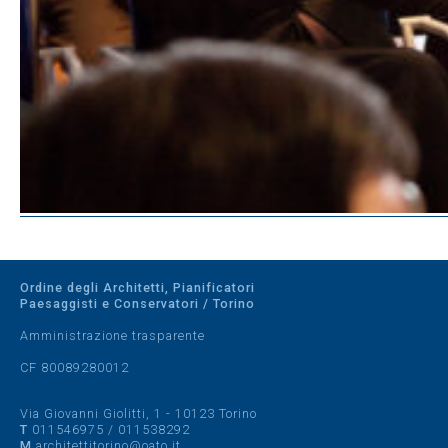
Ordine degli Architetti, Pianificatori
Paesaggisti e Conservatori / Torino
Amministrazione trasparente
CF 80089280012
Via Giovanni Giolitti, 1 - 10123 Torino
T
011546975
/
011538292
M
architettitorino@oato.it