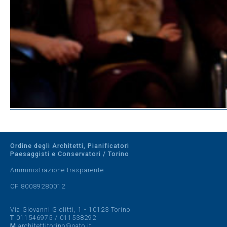
Ordine degli Architetti, Pianificatori
Paesaggisti e Conservatori / Torino
Amministrazione trasparente
CF 80089280012
Via Giovanni Giolitti, 1 - 10123 Torino
T
011546975
/
011538292
M
architettitorino@oato.it