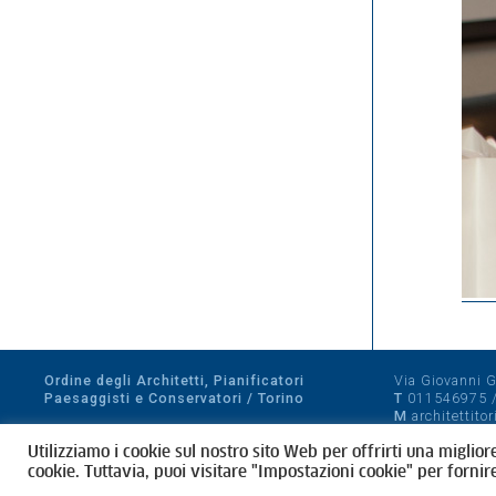
Ordine degli Architetti, Pianificatori
Via Giovanni Gi
Paesaggisti e Conservatori / Torino
T
011546975
M
architettito
Amministrazione trasparente
Utilizziamo i cookie sul nostro sito Web per offrirti una miglior
CF 80089280012
cookie. Tuttavia, puoi visitare "Impostazioni cookie" per fornir