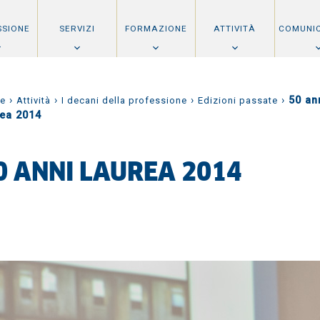
SSIONE
SERVIZI
FORMAZIONE
ATTIVITÀ
COMUNI
›
›
›
›
50 an
e
Attività
I decani della professione
Edizioni passate
rea 2014
0 ANNI LAUREA 2014