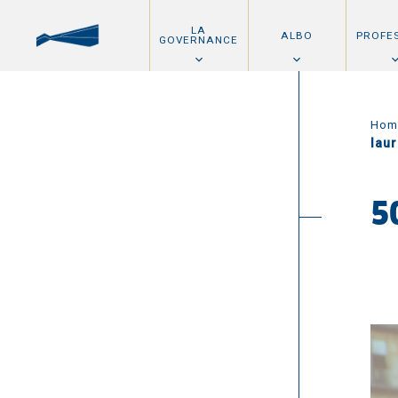
LA
ALBO
PROFE
GOVERNANCE
Hom
lau
5