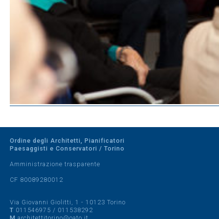
Ordine degli Architetti, Pianificatori
Paesaggisti e Conservatori / Torino
Amministrazione trasparente
CF 80089280012
Via Giovanni Giolitti, 1 - 10123 Torino
T
011546975
/
011538292
M
architettitorino@oato.it