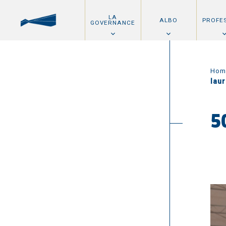
LA
ALBO
PROFE
GOVERNANCE
Hom
lau
5