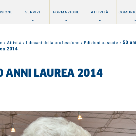
SSIONE
SERVIZI
FORMAZIONE
ATTIVITÀ
COMUNI
›
›
›
›
50 an
e
Attività
I decani della professione
Edizioni passate
rea 2014
0 ANNI LAUREA 2014