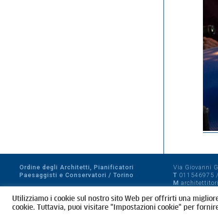
Ordine degli Architetti, Pianificatori
Via Giovanni Gi
Paesaggisti e Conservatori / Torino
T
011546975
M
architettito
Amministrazione trasparente
Utilizziamo i cookie sul nostro sito Web per offrirti una miglior
CF 80089280012
cookie. Tuttavia, puoi visitare "Impostazioni cookie" per fornir