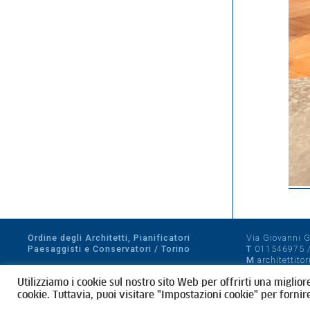
Ordine degli Architetti, Pianificatori
Via Giovanni Gi
Paesaggisti e Conservatori / Torino
T
011546975
M
architettito
Amministrazione trasparente
Utilizziamo i cookie sul nostro sito Web per offrirti una miglior
CF 80089280012
cookie. Tuttavia, puoi visitare "Impostazioni cookie" per fornir