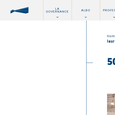
LA
ALBO
PROFE
GOVERNANCE
Hom
lau
5