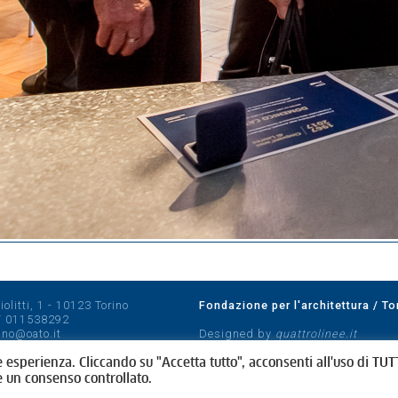
olitti, 1 - 10123 Torino
Fondazione per l'architettura / To
/
011538292
rino@oato.it
Designed by
quattrolinee.it
e esperienza. Cliccando su "Accetta tutto", acconsenti all'uso di TUTT
e un consenso controllato.