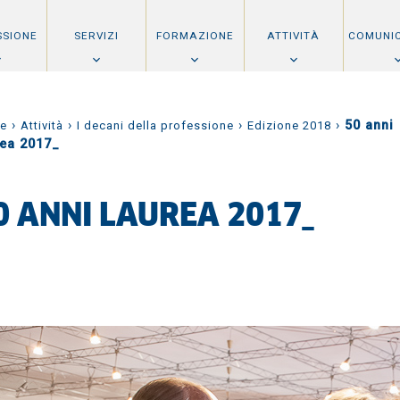
SSIONE
SERVIZI
FORMAZIONE
ATTIVITÀ
COMUNI
›
›
›
›
50 anni
e
Attività
I decani della professione
Edizione 2018
rea 2017_
0 ANNI LAUREA 2017_