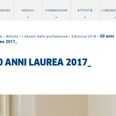
SSIONE
SERVIZI
FORMAZIONE
ATTIVITÀ
COMUNI
›
›
›
›
50 anni
e
Attività
I decani della professione
Edizione 2018
rea 2017_
0 ANNI LAUREA 2017_