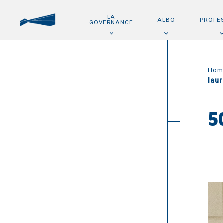
LA
ALBO
PROFE
GOVERNANCE
Hom
lau
5