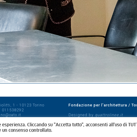
olitti, 1 - 10123 Torino
Fondazione per l'architettura / To
/
011538292
rino@oato.it
Designed by
quattrolinee.it
e esperienza. Cliccando su "Accetta tutto", acconsenti all'uso di TUTT
e un consenso controllato.