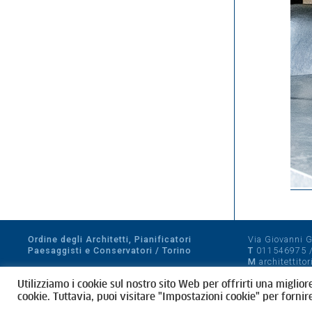
Ordine degli Architetti, Pianificatori
Via Giovanni Gi
Paesaggisti e Conservatori / Torino
T
011546975
M
architettito
Amministrazione trasparente
Utilizziamo i cookie sul nostro sito Web per offrirti una miglior
CF 80089280012
cookie. Tuttavia, puoi visitare "Impostazioni cookie" per fornir