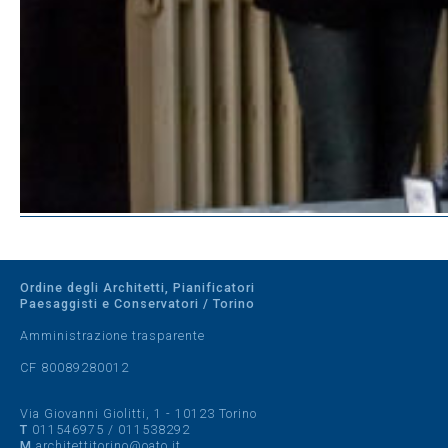
Ordine degli Architetti, Pianificatori
Paesaggisti e Conservatori / Torino
Amministrazione trasparente
CF 80089280012
Via Giovanni Giolitti, 1 - 10123 Torino
T
011546975
/
011538292
M
architettitorino@oato.it