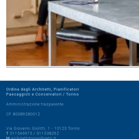
Ordine degli Architetti, Pianificatori
Paesaggisti e Conservatori / Torino
Amministrazione trasparente
CF 80089280012
Via Giovanni Giolitti, 1 - 10123 Torino
T
011546975
/
011538292
M
architettitorino@oato.it