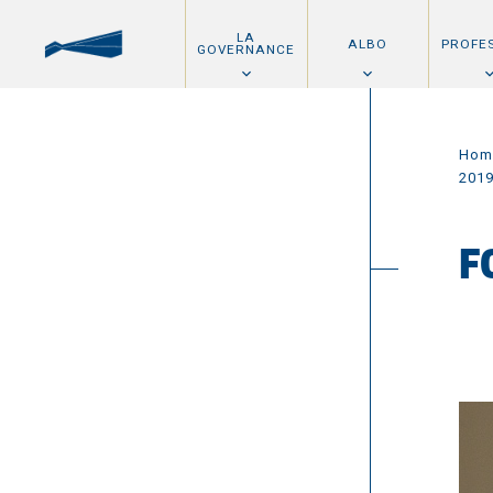
LA
ALBO
PROFE
GOVERNANCE
Hom
201
F