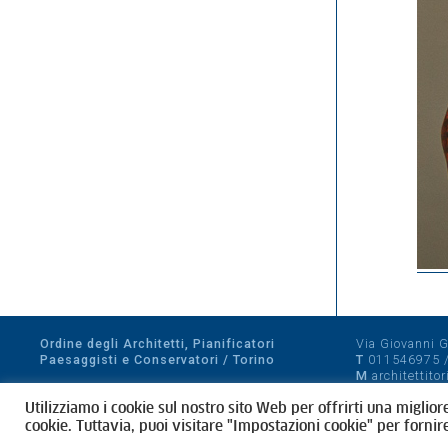
Ordine degli Architetti, Pianificatori
Via Giovanni Gi
Paesaggisti e Conservatori / Torino
T
011546975
M
architettito
Amministrazione trasparente
Utilizziamo i cookie sul nostro sito Web per offrirti una miglior
CF 80089280012
cookie. Tuttavia, puoi visitare "Impostazioni cookie" per fornir