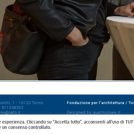
olitti, 1 - 10123 Torino
Fondazione per l'architettura / To
/
011538292
rino@oato.it
Designed by
quattrolinee.it
e esperienza. Cliccando su "Accetta tutto", acconsenti all'uso di TUTT
e un consenso controllato.