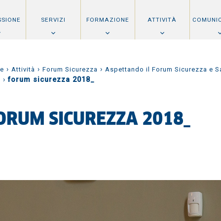
SSIONE
SERVIZI
FORMAZIONE
ATTIVITÀ
COMUNI
›
›
›
e
Attività
Forum Sicurezza
Aspettando il Forum Sicurezza e S
›
forum sicurezza 2018_
9
ORUM SICUREZZA 2018_