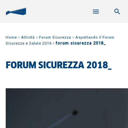
›
›
›
Home
Attività
Forum Sicurezza
Aspettando il Forum
›
forum sicurezza 2018_
Sicurezza e Salute 2019
FORUM SICUREZZA 2018_