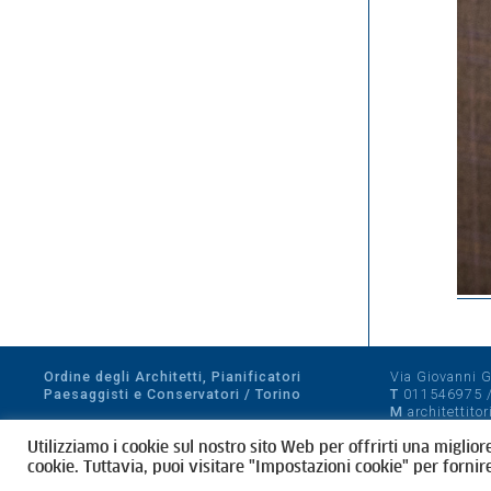
Ordine degli Architetti, Pianificatori
Via Giovanni Gi
Paesaggisti e Conservatori / Torino
T
011546975
M
architettito
Amministrazione trasparente
Utilizziamo i cookie sul nostro sito Web per offrirti una miglior
CF 80089280012
cookie. Tuttavia, puoi visitare "Impostazioni cookie" per fornir