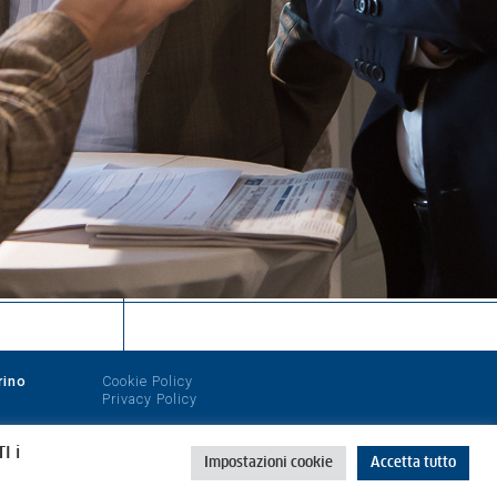
rino
Cookie Policy
Privacy Policy
I i
Impostazioni cookie
Accetta tutto