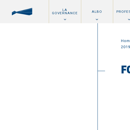
LA
ALBO
PROFE
GOVERNANCE
Hom
201
F