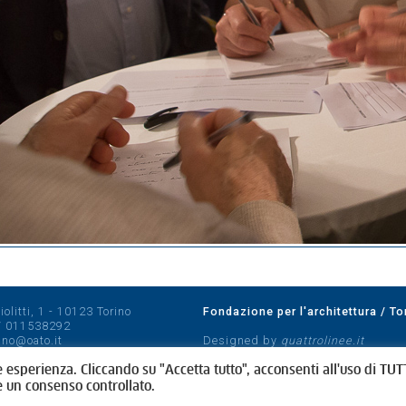
olitti, 1 - 10123 Torino
Fondazione per l'architettura / To
/
011538292
rino@oato.it
Designed by
quattrolinee.it
e esperienza. Cliccando su "Accetta tutto", acconsenti all'uso di TUTT
e un consenso controllato.