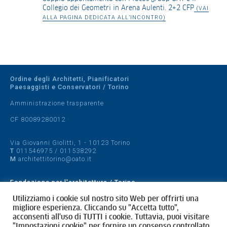
Collegio dei Geometri in Arena Aulenti. 2+2 CFP
(VAI
ALLA PAGINA DEDICATA ALL’INCONTRO)
Ordine degli Architetti, Pianificatori
Paesaggisti e Conservatori / Torino
Amministrazione trasparente
CF 80089280012
Via Giovanni Giolitti, 1 - 10123 Torino
T
011546975
/
011538292
M
architettitorino@oato.it
Fondazione per l'architettura / Torino
Designed by
quattrolinee.it
Utilizziamo i cookie sul nostro sito Web per offrirti una
migliore esperienza. Cliccando su "Accetta tutto",
acconsenti all'uso di TUTTI i cookie. Tuttavia, puoi visitare
Cookie Policy
"Impostazioni cookie" per fornire un consenso controllato.