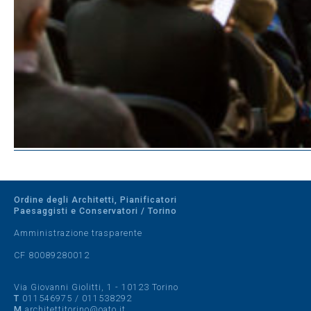
Ordine degli Architetti, Pianificatori
Paesaggisti e Conservatori / Torino
Amministrazione trasparente
CF 80089280012
Via Giovanni Giolitti, 1 - 10123 Torino
T
011546975
/
011538292
M
architettitorino@oato.it