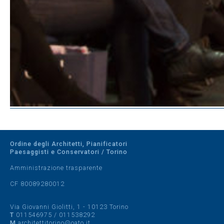
Ordine degli Architetti, Pianificatori
Paesaggisti e Conservatori / Torino
Amministrazione trasparente
CF 80089280012
Via Giovanni Giolitti, 1 - 10123 Torino
T
011546975
/
011538292
M
architettitorino@oato.it