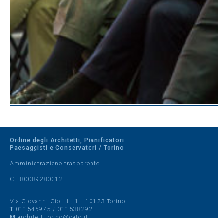
Ordine degli Architetti, Pianificatori
Paesaggisti e Conservatori / Torino
Amministrazione trasparente
CF 80089280012
Via Giovanni Giolitti, 1 - 10123 Torino
T
011546975
/
011538292
M
architettitorino@oato.it