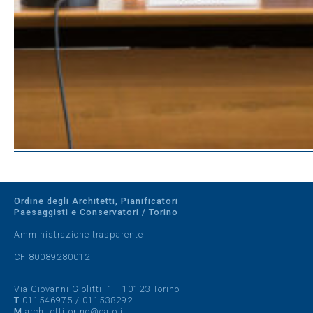
Ordine degli Architetti, Pianificatori
Paesaggisti e Conservatori / Torino
Amministrazione trasparente
CF 80089280012
Via Giovanni Giolitti, 1 - 10123 Torino
T
011546975
/
011538292
M
architettitorino@oato.it