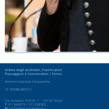
Ordine degli Architetti, Pianificatori
Paesaggisti e Conservatori / Torino
Amministrazione trasparente
CF 80089280012
Via Giovanni Giolitti, 1 - 10123 Torino
T
011546975
/
011538292
M
architettitorino@oato.it