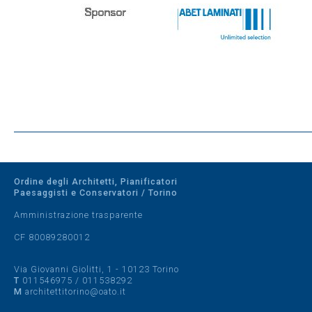
Ordine degli Architetti, Pianificatori
Paesaggisti e Conservatori / Torino
Amministrazione trasparente
CF 80089280012
Via Giovanni Giolitti, 1 - 10123 Torino
T
011546975
/
011538292
M
architettitorino@oato.it