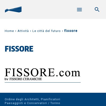
›
›
›
fissore
Home
Attività
Le città del futuro
FISSORE
Ordine degli Architetti, Pianificatori
Paesaggisti e Conservatori / Torino