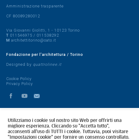
Amministrazione trasparente
CF 80089280012
Via Giovanni Giolitti, 1 - 10123 Torino
T
011546975
/
011538292
M
architettitorino@oato.it
Fondazione per l'architettura / Torino
Designed by
quattrolinee.it
Cookie Policy
Privacy Policy
Utilizziamo i cookie sul nostro sito Web per offrirti una
migliore esperienza. Cliccando su "Accetta tutto",
acconsenti all'uso di TUTTI i cookie. Tuttavia, puoi visitare
"Impostazioni cookie" per fornire un consenso controllato.