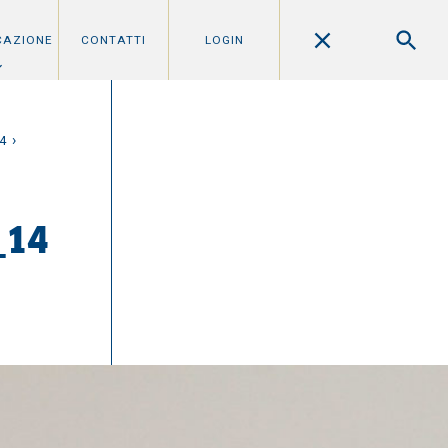
CAZIONE
CONTATTI
LOGIN
›
14
_14