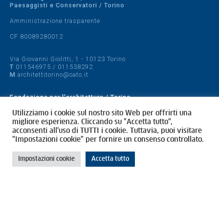
Paesaggisti e Conservatori / Torino
Amministrazione trasparente
CF 80089280012
Via Giovanni Giolitti, 1 - 10123 Torino
T
011546975
/
011538292
M
architettitorino@oato.it
Fondazione per l'architettura / Torino
Designed by
quattrolinee.it
Utilizziamo i cookie sul nostro sito Web per offrirti una
migliore esperienza. Cliccando su "Accetta tutto",
acconsenti all'uso di TUTTI i cookie. Tuttavia, puoi visitare
Cookie Policy
"Impostazioni cookie" per fornire un consenso controllato.
Privacy Policy
Impostazioni cookie
Accetta tutto