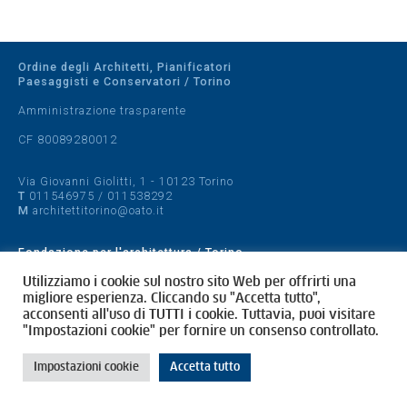
Ordine degli Architetti, Pianificatori
Paesaggisti e Conservatori / Torino
Amministrazione trasparente
CF 80089280012
Via Giovanni Giolitti, 1 - 10123 Torino
T
011546975
/
011538292
M
architettitorino@oato.it
Fondazione per l'architettura / Torino
Designed by
quattrolinee.it
Utilizziamo i cookie sul nostro sito Web per offrirti una
migliore esperienza. Cliccando su "Accetta tutto",
acconsenti all'uso di TUTTI i cookie. Tuttavia, puoi visitare
Cookie Policy
"Impostazioni cookie" per fornire un consenso controllato.
Privacy Policy
Impostazioni cookie
Accetta tutto