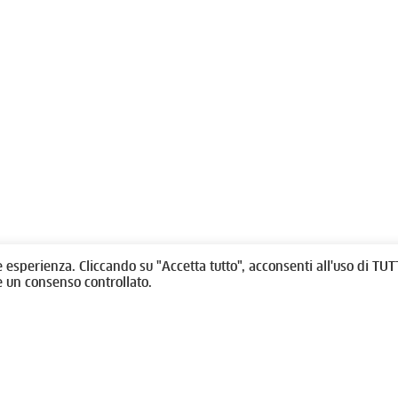
olitti, 1 - 10123 Torino
Fondazione per l'architettura / To
/
011538292
rino@oato.it
Designed by
quattrolinee.it
e esperienza. Cliccando su "Accetta tutto", acconsenti all'uso di TUTT
e un consenso controllato.