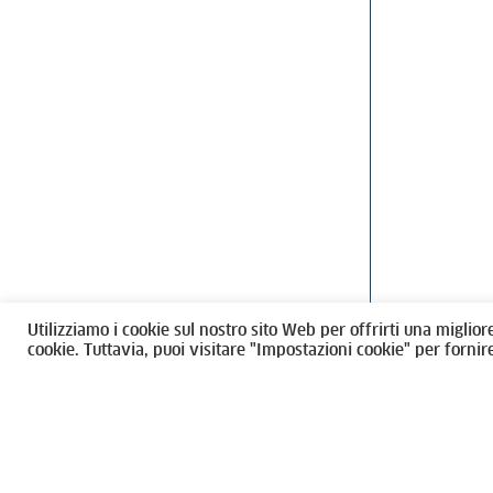
Ordine degli Architetti, Pianificatori
Via Giovanni Gi
Paesaggisti e Conservatori / Torino
T
011546975
M
architettito
Amministrazione trasparente
Utilizziamo i cookie sul nostro sito Web per offrirti una miglior
CF 80089280012
cookie. Tuttavia, puoi visitare "Impostazioni cookie" per fornir