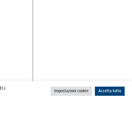
rino
Cookie Policy
Privacy Policy
I i
Impostazioni cookie
Accetta tutto