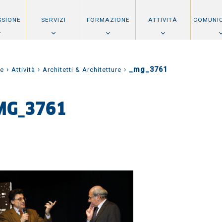
SSIONE
SERVIZI
FORMAZIONE
ATTIVITÀ
COMUNI
›
›
›
_mg_3761
e
Attività
Architetti & Architetture
MG_3761