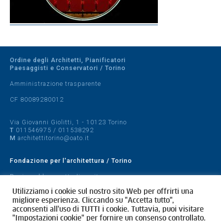
Ordine degli Architetti, Pianificatori
Paesaggisti e Conservatori / Torino
Amministrazione trasparente
CF 80089280012
Via Giovanni Giolitti, 1 - 10123 Torino
T
011546975
/
011538292
M
architettitorino@oato.it
Fondazione per l'architettura / Torino
Designed by
quattrolinee.it
Utilizziamo i cookie sul nostro sito Web per offrirti una
Cookie Policy
migliore esperienza. Cliccando su "Accetta tutto",
Privacy Policy
acconsenti all'uso di TUTTI i cookie. Tuttavia, puoi visitare
"Impostazioni cookie" per fornire un consenso controllato.