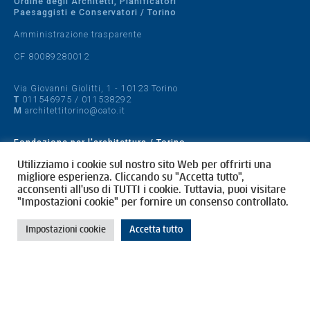
Ordine degli Architetti, Pianificatori
Paesaggisti e Conservatori / Torino
Amministrazione trasparente
CF 80089280012
Via Giovanni Giolitti, 1 - 10123 Torino
T
011546975
/
011538292
M
architettitorino@oato.it
Fondazione per l'architettura / Torino
Designed by
quattrolinee.it
Utilizziamo i cookie sul nostro sito Web per offrirti una
migliore esperienza. Cliccando su "Accetta tutto",
acconsenti all'uso di TUTTI i cookie. Tuttavia, puoi visitare
Cookie Policy
"Impostazioni cookie" per fornire un consenso controllato.
Privacy Policy
Impostazioni cookie
Accetta tutto