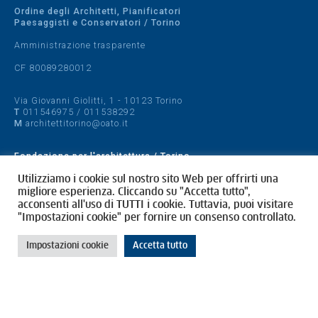
Ordine degli Architetti, Pianificatori
Paesaggisti e Conservatori / Torino
Amministrazione trasparente
CF 80089280012
Via Giovanni Giolitti, 1 - 10123 Torino
T
011546975
/
011538292
M
architettitorino@oato.it
Fondazione per l'architettura / Torino
Designed by
quattrolinee.it
Utilizziamo i cookie sul nostro sito Web per offrirti una
migliore esperienza. Cliccando su "Accetta tutto",
acconsenti all'uso di TUTTI i cookie. Tuttavia, puoi visitare
Cookie Policy
"Impostazioni cookie" per fornire un consenso controllato.
Privacy Policy
Impostazioni cookie
Accetta tutto