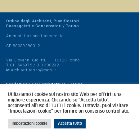
Ordine degli Architetti, Pianificatori
Paesaggisti e Conservatori / Torino
Amministrazione trasparente
CF 80089280012
Via Giovanni Giolitti, 1 - 10123 Torino
T
011546975
/
011538292
M
architettitorino@oato.it
Fondazione per l'architettura / Torino
Designed by
quattrolinee.it
Utilizziamo i cookie sul nostro sito Web per offrirti una
migliore esperienza. Cliccando su "Accetta tutto",
acconsenti all'uso di TUTTI i cookie. Tuttavia, puoi visitare
Cookie Policy
"Impostazioni cookie" per fornire un consenso controllato.
Privacy Policy
Impostazioni cookie
Accetta tutto