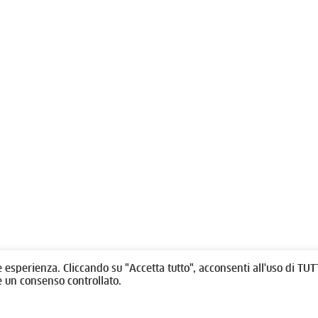
olitti, 1 - 10123 Torino
Fondazione per l'architettura / To
/
011538292
rino@oato.it
Designed by
quattrolinee.it
e esperienza. Cliccando su "Accetta tutto", acconsenti all'uso di TUTT
e un consenso controllato.