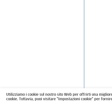
Ordine degli Architetti, Pianificatori
Via Giovanni Gi
Paesaggisti e Conservatori / Torino
T
011546975
M
architettito
Amministrazione trasparente
Utilizziamo i cookie sul nostro sito Web per offrirti una miglior
CF 80089280012
cookie. Tuttavia, puoi visitare "Impostazioni cookie" per fornir