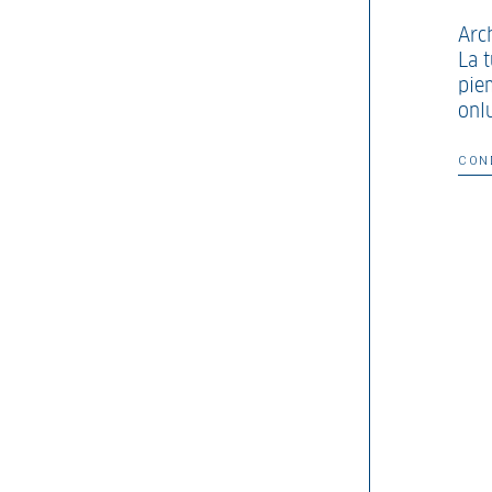
Arc
La t
pie
onl
CON