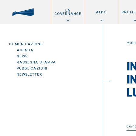
LA
ALBO
PROFE
GOVERNANCE
Hom
COMUNICAZIONE
AGENDA
NEWS
RASSEGNA STAMPA
I
PUBBLICAZIONI
NEWSLETTER
I
L
06/1