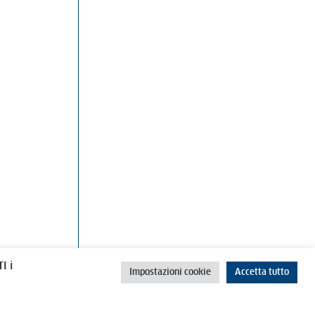
rino
Cookie Policy
Privacy Policy
I i
Impostazioni cookie
Accetta tutto