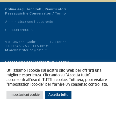
Ordine degli Architetti, Pianificatori
Paesaggisti e Conservatori / Torino
Amministrazione trasparente
CF 80089280012
Via Giovanni Giolitti, 1 - 10123 Torino
T
011546975
/
011538292
M
architettitorino@oato.it
Fondazione per l'architettura / Torino
Designed by
quattrolinee.it
Utilizziamo i cookie sul nostro sito Web per offrirti una
migliore esperienza. Cliccando su "Accetta tutto",
acconsenti all'uso di TUTTI i cookie. Tuttavia, puoi visitare
Cookie Policy
"Impostazioni cookie" per fornire un consenso controllato.
Privacy Policy
Impostazioni cookie
Accetta tutto