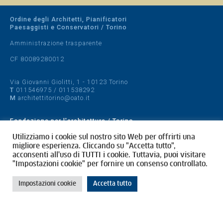
Ordine degli Architetti, Pianificatori
Paesaggisti e Conservatori / Torino
Amministrazione trasparente
CF 80089280012
Via Giovanni Giolitti, 1 - 10123 Torino
T
011546975
/
011538292
M
architettitorino@oato.it
Fondazione per l'architettura / Torino
Designed by
quattrolinee.it
Utilizziamo i cookie sul nostro sito Web per offrirti una
migliore esperienza. Cliccando su "Accetta tutto",
acconsenti all'uso di TUTTI i cookie. Tuttavia, puoi visitare
Cookie Policy
"Impostazioni cookie" per fornire un consenso controllato.
Privacy Policy
Impostazioni cookie
Accetta tutto