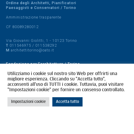
Ordine degli Architetti, Pianificatori
Paesaggisti e Conservatori / Torino
Amministrazione trasparente
CF 80089280012
Via Giovanni Giolitti, 1 - 10123 Torino
T
011546975
/
011538292
M
architettitorino@oato.it
Fondazione per l'architettura / Torino
Designed by
quattrolinee.it
Utilizziamo i cookie sul nostro sito Web per offrirti una
migliore esperienza. Cliccando su "Accetta tutto",
acconsenti all'uso di TUTTI i cookie. Tuttavia, puoi visitare
Cookie Policy
"Impostazioni cookie" per fornire un consenso controllato.
Privacy Policy
Impostazioni cookie
Accetta tutto