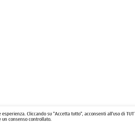
olitti, 1 - 10123 Torino
Fondazione per l'architettura / To
/
011538292
rino@oato.it
Designed by
quattrolinee.it
e esperienza. Cliccando su "Accetta tutto", acconsenti all'uso di TUTT
e un consenso controllato.