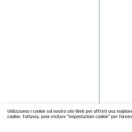
Ordine degli Architetti, Pianificatori
Via Giovanni Gi
Paesaggisti e Conservatori / Torino
T
011546975
M
architettito
Amministrazione trasparente
Utilizziamo i cookie sul nostro sito Web per offrirti una miglior
CF 80089280012
cookie. Tuttavia, puoi visitare "Impostazioni cookie" per fornir