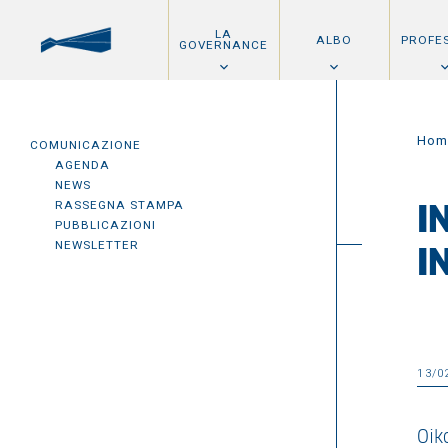
LA
ALBO
PROFE
GOVERNANCE
Hom
COMUNICAZIONE
AGENDA
NEWS
RASSEGNA STAMPA
I
PUBBLICAZIONI
NEWSLETTER
I
13/0
Oiko