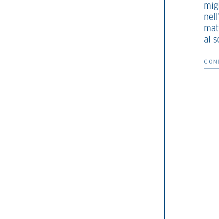
mig
nell
mate
al 
CON