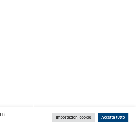
rino
Cookie Policy
Privacy Policy
I i
Impostazioni cookie
Accetta tutto