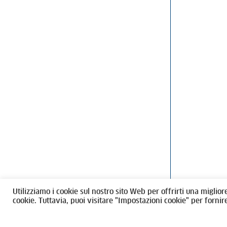
Ordine degli Architetti, Pianificatori
Via Giovanni Gi
Paesaggisti e Conservatori / Torino
T
011546975
M
architettito
Amministrazione trasparente
Utilizziamo i cookie sul nostro sito Web per offrirti una miglior
CF 80089280012
cookie. Tuttavia, puoi visitare "Impostazioni cookie" per fornir