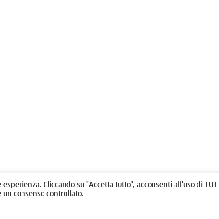
olitti, 1 - 10123 Torino
Fondazione per l'architettura / To
/
011538292
rino@oato.it
Designed by
quattrolinee.it
e esperienza. Cliccando su "Accetta tutto", acconsenti all'uso di TUTT
e un consenso controllato.