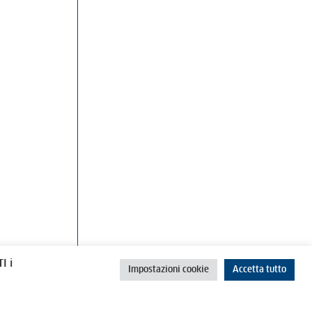
rino
Cookie Policy
Privacy Policy
I i
Impostazioni cookie
Accetta tutto