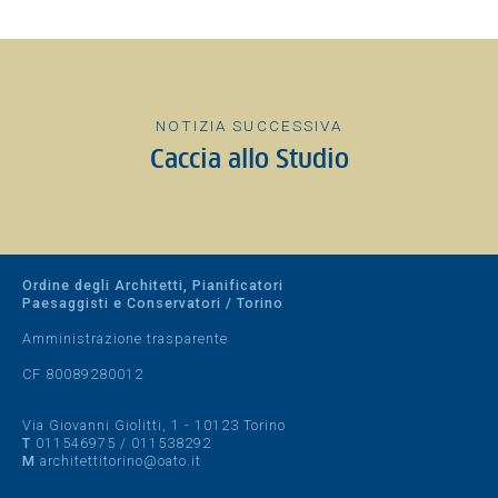
NOTIZIA SUCCESSIVA
Caccia allo Studio
Ordine degli Architetti, Pianificatori
Paesaggisti e Conservatori / Torino
Amministrazione trasparente
CF 80089280012
Via Giovanni Giolitti, 1 - 10123 Torino
T
011546975
/
011538292
M
architettitorino@oato.it