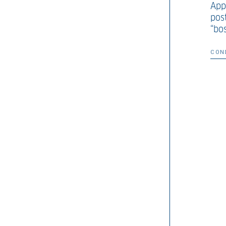
App
post
“bo
CON