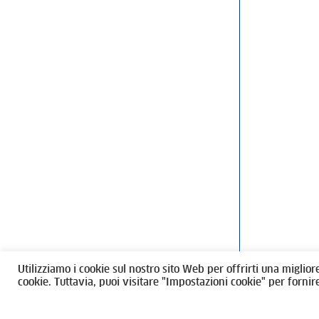
Ordine degli Architetti, Pianificatori
Via Giovanni Gi
Paesaggisti e Conservatori / Torino
T
011546975
M
architettito
Amministrazione trasparente
Utilizziamo i cookie sul nostro sito Web per offrirti una miglior
CF 80089280012
cookie. Tuttavia, puoi visitare "Impostazioni cookie" per fornir