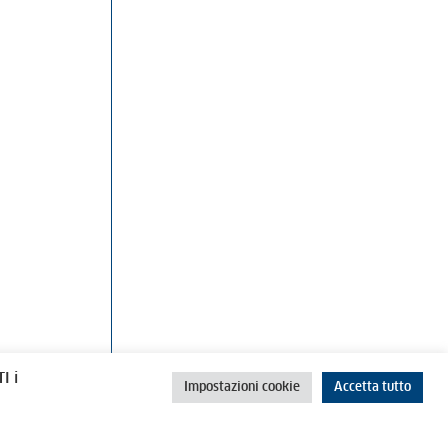
rino
Cookie Policy
Privacy Policy
I i
Impostazioni cookie
Accetta tutto