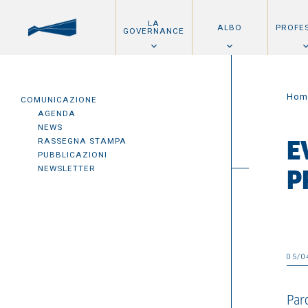
LA
ALBO
PROFE
GOVERNANCE
Hom
COMUNICAZIONE
AGENDA
NEWS
RASSEGNA STAMPA
E
PUBBLICAZIONI
NEWSLETTER
P
05/0
Par