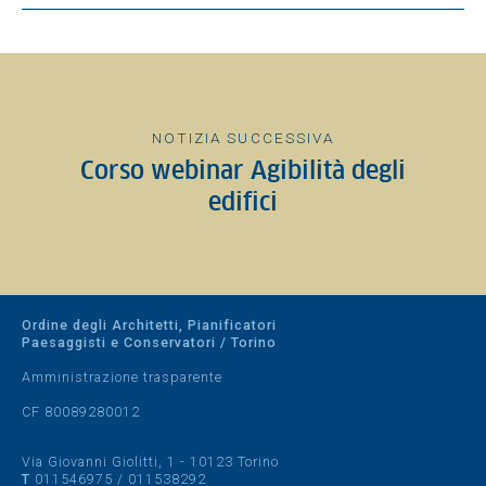
NOTIZIA SUCCESSIVA
Corso webinar Agibilità degli
edifici
Ordine degli Architetti, Pianificatori
Paesaggisti e Conservatori / Torino
Amministrazione trasparente
CF 80089280012
Via Giovanni Giolitti, 1 - 10123 Torino
T
011546975
/
011538292