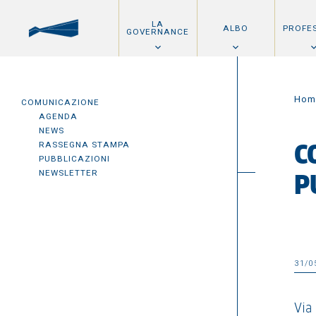
LA
ALBO
PROFE
GOVERNANCE
Hom
COMUNICAZIONE
AGENDA
NEWS
RASSEGNA STAMPA
C
PUBBLICAZIONI
NEWSLETTER
P
31/0
Via 