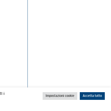
rino
Cookie Policy
Privacy Policy
I i
Impostazioni cookie
Accetta tutto