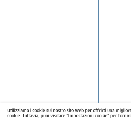
Ordine degli Architetti, Pianificatori
Via Giovanni Gi
Paesaggisti e Conservatori / Torino
T
011546975
M
architettito
Amministrazione trasparente
Utilizziamo i cookie sul nostro sito Web per offrirti una miglior
CF 80089280012
cookie. Tuttavia, puoi visitare "Impostazioni cookie" per fornir