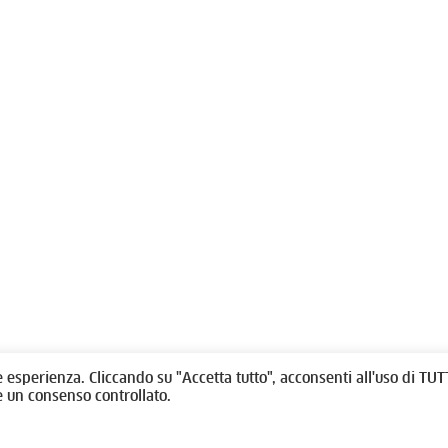
olitti, 1 - 10123 Torino
Fondazione per l'architettura / To
/
011538292
rino@oato.it
Designed by
quattrolinee.it
e esperienza. Cliccando su "Accetta tutto", acconsenti all'uso di TUTT
e un consenso controllato.