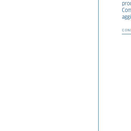
pro
Com
agg
CON