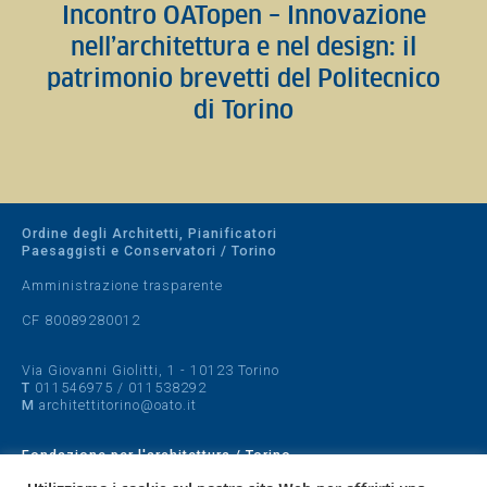
Incontro OATopen – Innovazione
nell’architettura e nel design: il
patrimonio brevetti del Politecnico
di Torino
Ordine degli Architetti, Pianificatori
Paesaggisti e Conservatori / Torino
Amministrazione trasparente
CF 80089280012
Via Giovanni Giolitti, 1 - 10123 Torino
T
011546975
/
011538292
M
architettitorino@oato.it
Fondazione per l'architettura / Torino