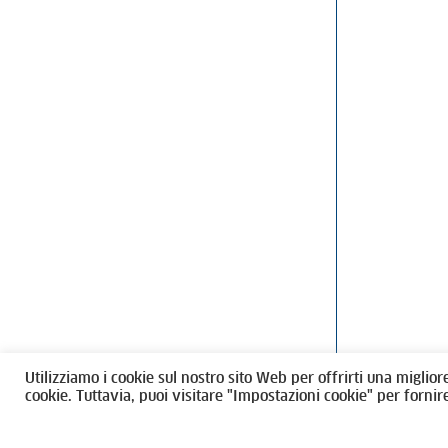
Ordine degli Architetti, Pianificatori
Via Giovanni Gi
Paesaggisti e Conservatori / Torino
T
011546975
M
architettito
Amministrazione trasparente
Utilizziamo i cookie sul nostro sito Web per offrirti una miglior
CF 80089280012
cookie. Tuttavia, puoi visitare "Impostazioni cookie" per fornir