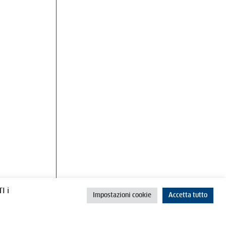
rino
Cookie Policy
Privacy Policy
I i
Impostazioni cookie
Accetta tutto