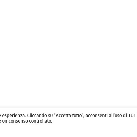
olitti, 1 - 10123 Torino
Fondazione per l'architettura / To
/
011538292
rino@oato.it
Designed by
quattrolinee.it
e esperienza. Cliccando su "Accetta tutto", acconsenti all'uso di TUTT
e un consenso controllato.