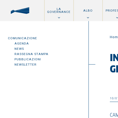
LA
ALBO
PROFE
GOVERNANCE
Hom
COMUNICAZIONE
AGENDA
NEWS
RASSEGNA STAMPA
I
PUBBLICAZIONI
NEWSLETTER
G
10/0
CAM