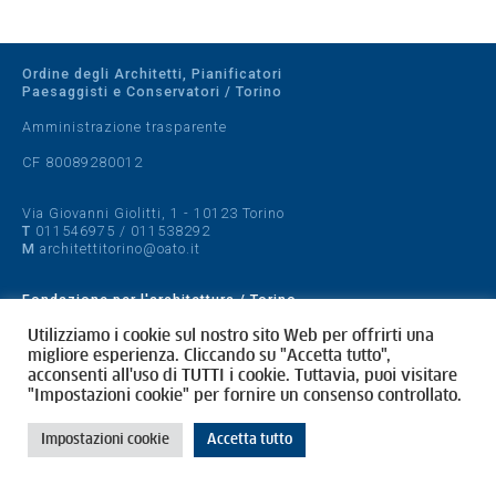
Ordine degli Architetti, Pianificatori
Paesaggisti e Conservatori / Torino
Amministrazione trasparente
CF 80089280012
Via Giovanni Giolitti, 1 - 10123 Torino
T
011546975
/
011538292
M
architettitorino@oato.it
Fondazione per l'architettura / Torino
Designed by
quattrolinee.it
Utilizziamo i cookie sul nostro sito Web per offrirti una
migliore esperienza. Cliccando su "Accetta tutto",
acconsenti all'uso di TUTTI i cookie. Tuttavia, puoi visitare
Cookie Policy
"Impostazioni cookie" per fornire un consenso controllato.
Privacy Policy
Impostazioni cookie
Accetta tutto