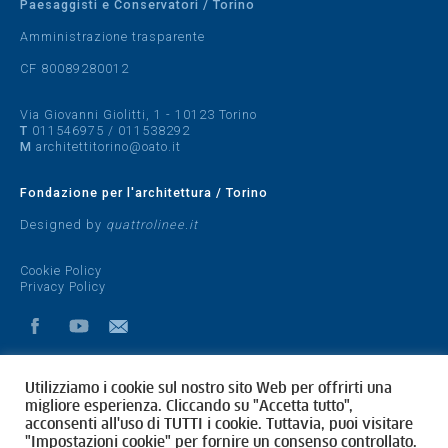
Paesaggisti e Conservatori / Torino
Amministrazione trasparente
CF 80089280012
Via Giovanni Giolitti, 1 - 10123 Torino
T
011546975
/
011538292
M
architettitorino@oato.it
Fondazione per l'architettura / Torino
Designed by
quattrolinee.it
Cookie Policy
Privacy Policy
Utilizziamo i cookie sul nostro sito Web per offrirti una
migliore esperienza. Cliccando su "Accetta tutto",
acconsenti all'uso di TUTTI i cookie. Tuttavia, puoi visitare
"Impostazioni cookie" per fornire un consenso controllato.