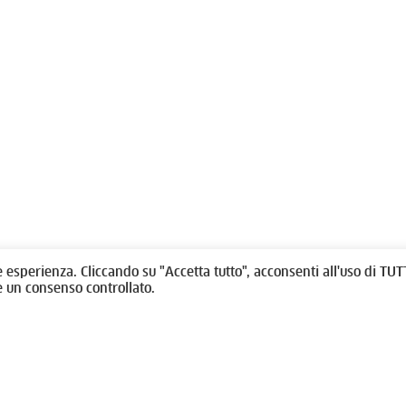
olitti, 1 - 10123 Torino
Fondazione per l'architettura / To
/
011538292
rino@oato.it
Designed by
quattrolinee.it
e esperienza. Cliccando su "Accetta tutto", acconsenti all'uso di TUTT
e un consenso controllato.