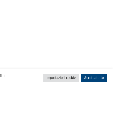
rino
Cookie Policy
Privacy Policy
I i
Impostazioni cookie
Accetta tutto