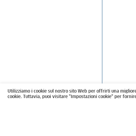
Ordine degli Architetti, Pianificatori
Via Giovanni Gi
Paesaggisti e Conservatori / Torino
T
011546975
M
architettito
Amministrazione trasparente
Utilizziamo i cookie sul nostro sito Web per offrirti una miglior
CF 80089280012
cookie. Tuttavia, puoi visitare "Impostazioni cookie" per fornir