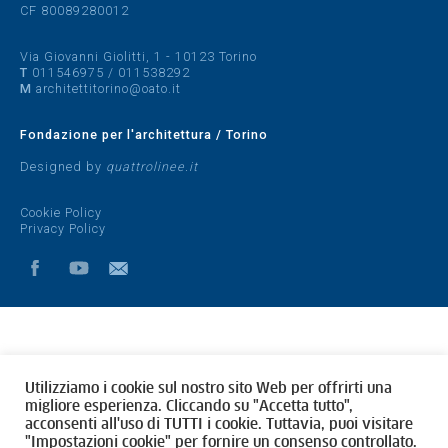
CF 80089280012
Via Giovanni Giolitti, 1 - 10123 Torino
T
011546975
/
011538292
M
architettitorino@oato.it
Fondazione per l'architettura / Torino
Designed by
quattrolinee.it
Cookie Policy
Privacy Policy
Utilizziamo i cookie sul nostro sito Web per offrirti una
migliore esperienza. Cliccando su "Accetta tutto",
acconsenti all'uso di TUTTI i cookie. Tuttavia, puoi visitare
"Impostazioni cookie" per fornire un consenso controllato.