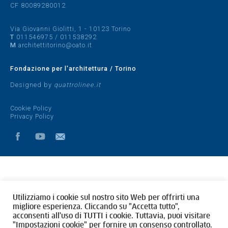
CF 80089280012
Via Giovanni Giolitti, 1 - 10123 Torino
T
011546975
/
011538292
M
architettitorino@oato.it
Fondazione per l'architettura / Torino
Designed by
quattrolinee.it
Cookie Policy
Privacy Policy
Utilizziamo i cookie sul nostro sito Web per offrirti una
migliore esperienza. Cliccando su "Accetta tutto",
acconsenti all'uso di TUTTI i cookie. Tuttavia, puoi visitare
"Impostazioni cookie" per fornire un consenso controllato.